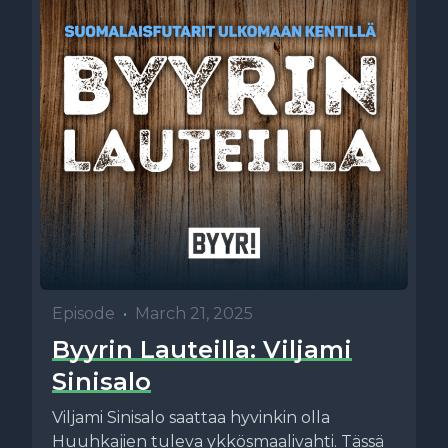
Episode
•
March 21, 2025
Byyrin Lauteilla: Viljami
Sinisalo
Viljami Sinisalo saattaa hyvinkin olla
Huuhkajien tuleva ykkösmaalivahti. Tässä