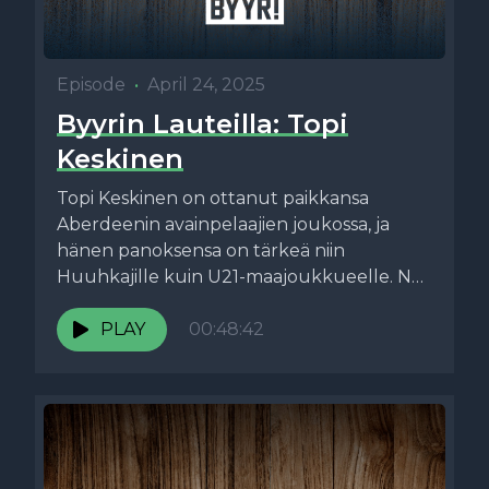
Episode
•
April 24, 2025
Byyrin Lauteilla: Topi
Keskinen
Topi Keskinen on ottanut paikkansa
Aberdeenin avainpelaajien joukossa, ja
hänen panoksensa on tärkeä niin
Huuhkajille kuin U21-maajoukkueelle. Nyt
Mikkelin torpedo istahtaa Byyrin lauteille
kertomaan,...
PLAY
00:48:42