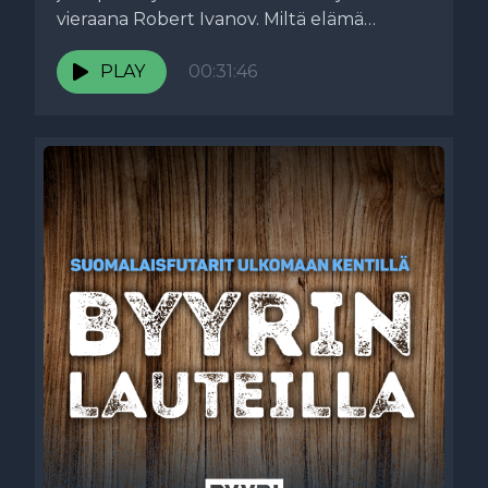
vieraana Robert Ivanov. Miltä elämä
Saksassa on maistunut? Oliko viime
Kansojen liigassa mitään positiivista?...
PLAY
00:31:46