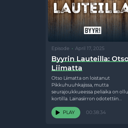
Episode
•
April 17, 2025
Byyrin Lauteilla: Ots
Liimatta
Otso Liimatta on loistanut
Pikkuhuuhkajissa, mutta
seurajoukkueessa peliaika on oll
kortilla. Lainasiirron odotettiin
toteutuvan, mutta sitä ei koskaa
tullut. Tässä jaksossa sukellamm
PLAY
00:38:34
kulissien taakse...