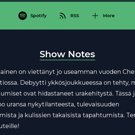
Spotify
RSS
More
Show Notes
iainen on viettänyt jo useamman vuoden Che
tiossa. Debyytti ykkösjoukkueessa on tehty, 
umiset ovat hidastaneet urakehitystä. Tässä 
oo uransa nykytilanteesta, tulevaisuuden
mista ja kulissien takaisista tapahtumista. Te
teille!