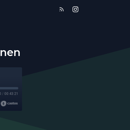
inen
0
/
00:43:21