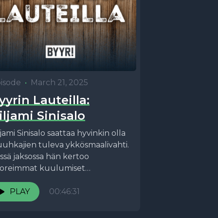
isode
•
March 21, 2025
yyrin Lauteilla:
iljami Sinisalo
ljami Sinisalo saattaa hyvinkin olla
uhkajien tuleva ykkösmaalivahti.
ssä jaksossa hän kertoo
oreimmat kuulumiset
ajoukkueleiriltä, muistelee
niorivuosiaan Hyvinkäällä ja avaa
PLAY
00:46:31
rkemmin Celtic-siirtonsa taustoja.