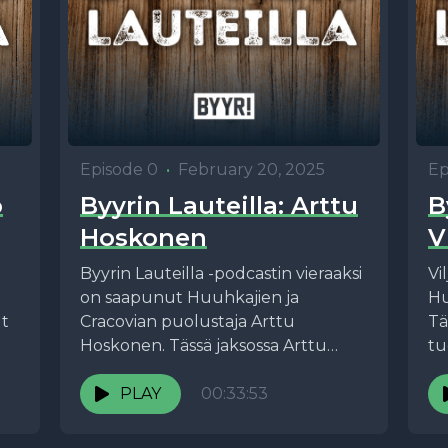
Episode 0
•
February 20, 2025
Ep
o
Byyrin Lauteilla: Arttu
B
Hoskonen
V
Byyrin Lauteilla -podcastin vieraaksi
Vi
on saapunut Huuhkajien ja
Hu
ut
Cracovian puolustaja Arttu
Tä
Hoskonen. Tässä jaksossa Arttu
tu
n
jakaa matkailuvinkkinsä Krakovaan,
ma
e
avaa tunnelmia ennen MM-
PLAY
00:33:53
ju
karsintoja sekä kertoo...
ta