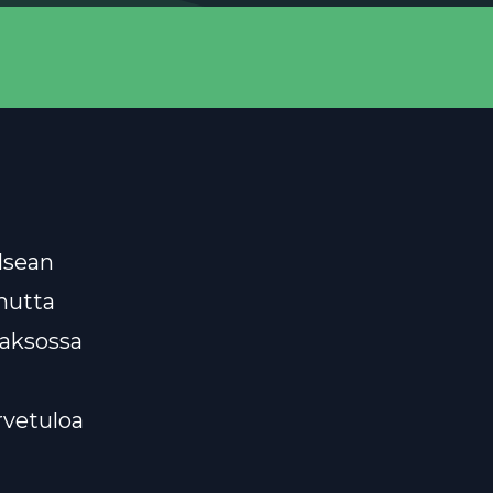
lsean
mutta
jaksossa
rvetuloa