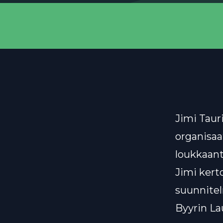
Jimi Taur
organisaa
loukkaant
Jimi kert
suunnitel
Byyrin Lau