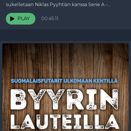
sukelletaan Niklas Pyyhtiän kanssa Serie A -
debyytin tunnelmiin ja keskustellaan lainapestistä
Südtiroliin. Niklas paljastaa myös, minne hän veisi
PLAY
00:45:11
Lionel...