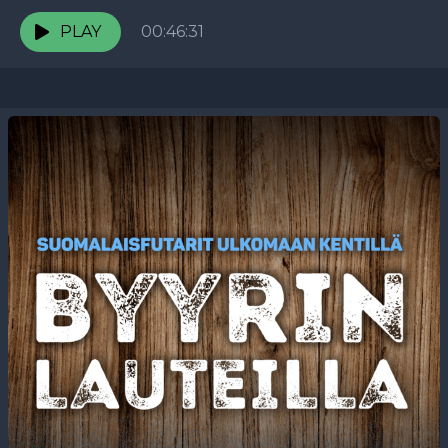
tuoreimmat kuulumiset maajoukkueleiriltä,
muistelee juniorivuosiaan Hyvinkäällä ja avaa
PLAY
00:46:31
tarkemmin Celtic-siirtonsa taustoja.