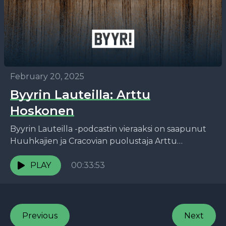
February 20, 2025
Byyrin Lauteilla: Arttu
Hoskonen
Byyrin Lauteilla -podcastin vieraaksi on saapunut
Huuhkajien ja Cracovian puolustaja Arttu
Hoskonen. Tässä jaksossa Arttu jakaa
matkailuvinkkinsä Krakovaan, avaa tunnelmia
PLAY
00:33:53
ennen MM-karsintoja sekä kertoo...
Previous
Next