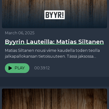
March 06, 2025
Byyrin Lauteilla: Matias Siltanen
Matias Siltanen nousi viime kaudella toden teolla
jalkapallokansan tietoisuuteen. Tässä jaksossa
kuulemme, miten hän päätyi valitsemaan
Djurgårdenin, millaista apua muilta suomalaisilta
PLAY
00:39:12
on tullut Ruotsissa...