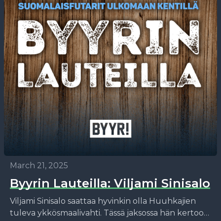
March 21, 2025
Byyrin Lauteilla: Viljami Sinisalo
Viljami Sinisalo saattaa hyvinkin olla Huuhkajien
tuleva ykkösmaalivahti. Tässä jaksossa hän kertoo