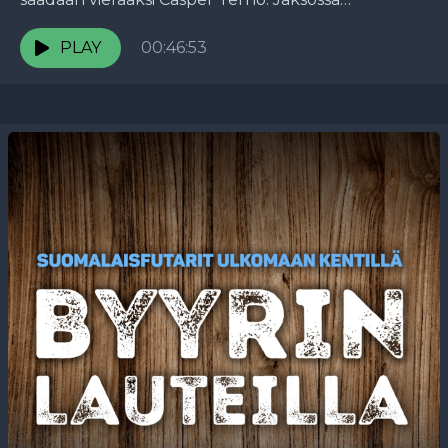
pureudutaan muun muassa siihen, mikä rooli Luka
Hyryläisellä oli Paderbornin lainasiirrossa, miltä
PLAY
00:46:53
Pikkuhuuhkajien ratkaisevat...