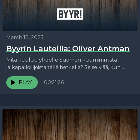
March 18, 2025
Byyrin Lauteilla: Oliver Antman
Mitä kuuluu yhdelle Suomen kuumimmista
jalkapalloilijoista tällä hetkellä? Se selviää, kun
kuuntelet Byyrin Lauteilla -podcastin kuudennen
jakson, jossa vieraana on Oliver Antman. Jaksosta
PLAY
00:21:26
jouduttiin...